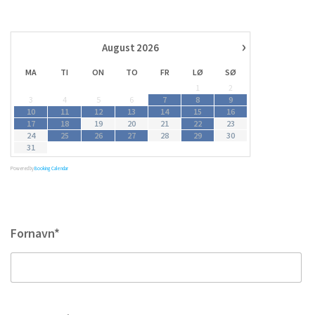
›
August
2026
MA
TI
ON
TO
FR
LØ
SØ
1
2
3
4
5
6
7
8
9
10
11
12
13
14
15
16
17
18
19
20
21
22
23
24
25
26
27
28
29
30
31
Powered by
Booking Calendar
Fornavn*