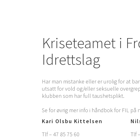
Kriseteamet i F
Idrettslag
Har man mistanke eller er urolig for at ba
utsatt for vold og/eller seksuelle overgre
klubben som har full taushetsplikt.
Se for øvrig mer info i håndbok for FIL på 
Kari Olsbu Kittelsen
Nil
Tlf – 47 85 75 60
Tlf 