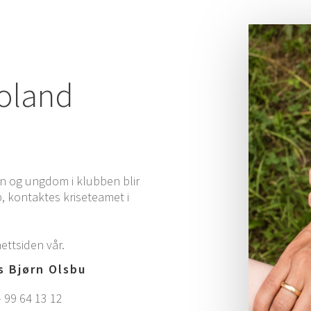
roland
rn og ungdom i klubben blir
p, kontaktes kriseteamet i
nettsiden vår.
s Bjørn Olsbu
– 99 64 13 12